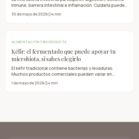
inmune, barrera intestinal e inflamación. Cuidarla puede
ser una estrategia preventiva importante.
30 de mayo de 2026
4
min
ALIMENTACIÓN Y MICROBIOTA
Kéfir: el fermentado que puede apoyar tu
microbiota, si sabes elegirlo
El kéfir tradicional contiene bacterias y levaduras.
Muchos productos comerciales pueden variar en
calidad, cultivos vivos y composición microbiana.
1 de mayo de 2026
4
min