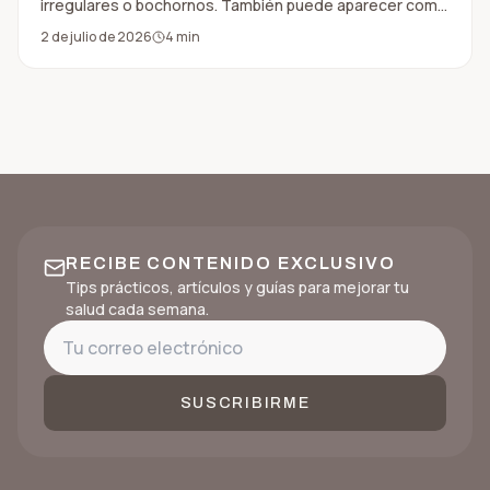
irregulares o bochornos. También puede aparecer como
cambios de sueño, ánimo, energía, concentración,
2 de julio de 2026
4
min
sensibilidad al alcohol o grasa abdominal.
RECIBE CONTENIDO EXCLUSIVO
Tips prácticos, artículos y guías para mejorar tu
salud cada semana.
SUSCRIBIRME