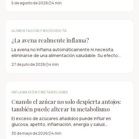
5 de agosto de 2026
4
min
estrógenos ni elimina por sí solo la grasa abdominal.
ALIMENTACIÓN Y MICROBIOTA
¿La avena realmente inflama?
La avena no inflama automáticamente ni necesita
eliminarse de una alimentación saludable. Su efecto
depende del producto elegido, su procesamiento, la
27 de julio de 2026
4
min
porción, los acompañamientos y la tolerancia individual.
INFLAMACIÓN Y METABOLISMO
Cuando el azúcar no solo despierta antojos:
también puede alterar tu metabolismo
El exceso de azúcares añadidos puede influir en
glucosa, apetito, inflamación, energía y salud
metabólica, especialmente cuando forma parte de un
30 de mayo de 2026
4
min
patrón diario.