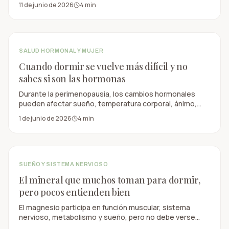
11 de junio de 2026
4
min
importan.
SALUD HORMONAL Y MUJER
Cuando dormir se vuelve más difícil y no
sabes si son las hormonas
Durante la perimenopausia, los cambios hormonales
pueden afectar sueño, temperatura corporal, ánimo,
estrés y despertares nocturnos.
1 de junio de 2026
4
min
SUEÑO Y SISTEMA NERVIOSO
El mineral que muchos toman para dormir,
pero pocos entienden bien
El magnesio participa en función muscular, sistema
nervioso, metabolismo y sueño, pero no debe verse
como una solución mágica para descansar mejor.