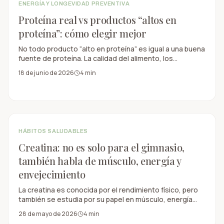
ENERGÍA Y LONGEVIDAD PREVENTIVA
Proteína real vs productos “altos en
proteína”: cómo elegir mejor
No todo producto “alto en proteína” es igual a una buena
fuente de proteína. La calidad del alimento, los
ingredientes y el contexto importan.
18 de junio de 2026
4
min
HÁBITOS SALUDABLES
Creatina: no es solo para el gimnasio,
también habla de músculo, energía y
envejecimiento
La creatina es conocida por el rendimiento físico, pero
también se estudia por su papel en músculo, energía
celular, envejecimiento saludable y función cognitiva.
28 de mayo de 2026
4
min