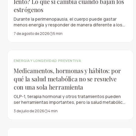
lento? Lo que sí cambia cuando bajan los
estrógenos
Durante la perimenopausia, el cuerpo puede gastar
menos energía y responder de manera diferente a los
mismos hábitos. Pero el metabolismo no se rompe: la
7 de agosto de 2026
5
min
edad, la masa muscular, el movimiento, el sueño y los
cambios hormonales forman parte de la explicación.
ENERGÍA Y LONGEVIDAD PREVENTIVA
Medicamentos, hormonas y hábitos: por
qué la salud metabólica no se resuelve
con una sola herramienta
GLP-1, terapia hormonal y otros tratamientos pueden
ser herramientas importantes, pero la salud metabólica
necesita un sistema: fuerza, proteína, sueño, fibra,
3 de julio de 2026
4
min
manejo del estrés y seguimiento.