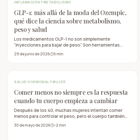
INFLAMACIÓN Y METABOLISMO
GLP-1: más allá de la moda del Ozempic,
qué dice la ciencia sobre metabolismo,
peso y salud
Los medicamentos GLP-1 no son simplemente
“inyecciones para bajar de peso”. Son herramientas
médicas con efectos metabólicos reales, pero no
29 de junio de 2026
5
min
reemplazan fuerza, proteína, sueño, movimiento ni
seguimiento profesional.
SALUD HORMONAL Y MUJER
Comer menos no siempre es la respuesta
cuando tu cuerpo empieza a cambiar
Después de los 40, muchas mujeres intentan comer
menos para controlar el peso, pero el cuerpo también
necesita músculo, proteína, sueño y fuerza.
30 de mayo de 2026
-2
min