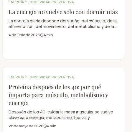
ENERGÍA Y LONGEVIDAD PREVENTIVA
La energía no vuelve solo con dormir más
La energía diaria depende del sueño, del músculo, de la
alimentación, del movimiento, del metabolismo y de las
señales de recuperación, no solo de dormir más horas.
4 de junio de 2026
4
min
ENERGÍA Y LONGEVIDAD PREVENTIVA
Proteína después de los 40: por qué
importa para músculo, metabolismo y
energía
Después de los 40, cuidar la masa muscular se vuelve
clave para energía, metabolismo, fuerza y
envejecimiento saludable.
28 de mayo de 2026
4
min