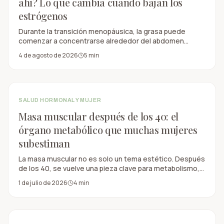
ahí? Lo que cambia cuando bajan los
estrógenos
Durante la transición menopáusica, la grasa puede
comenzar a concentrarse alrededor del abdomen
aunque el peso cambie poco. Entender la influencia de
4 de agosto de 2026
5
min
los estrógenos, el músculo, la insulina, el sueño y el
estrés permite responder con estrategias más útiles
que simplemente hacer más cardio.
SALUD HORMONAL Y MUJER
Masa muscular después de los 40: el
órgano metabólico que muchas mujeres
subestiman
La masa muscular no es solo un tema estético. Después
de los 40, se vuelve una pieza clave para metabolismo,
glucosa, huesos, fuerza, independencia y longevidad
1 de julio de 2026
4
min
funcional.