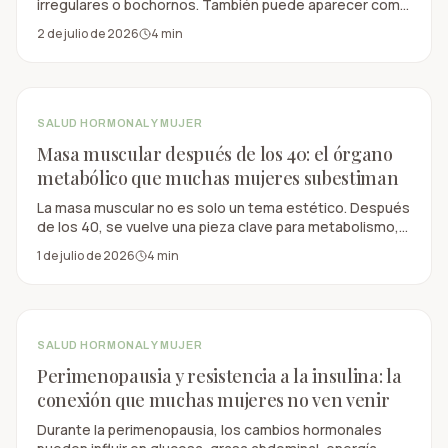
irregulares o bochornos. También puede aparecer como
cambios de sueño, ánimo, energía, concentración,
2 de julio de 2026
4
min
sensibilidad al alcohol o grasa abdominal.
SALUD HORMONAL Y MUJER
Masa muscular después de los 40: el órgano
metabólico que muchas mujeres subestiman
La masa muscular no es solo un tema estético. Después
de los 40, se vuelve una pieza clave para metabolismo,
glucosa, huesos, fuerza, independencia y longevidad
1 de julio de 2026
4
min
funcional.
SALUD HORMONAL Y MUJER
Perimenopausia y resistencia a la insulina: la
conexión que muchas mujeres no ven venir
Durante la perimenopausia, los cambios hormonales