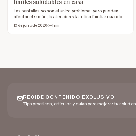
límites saludables en casa
Las pantallas no son el único problema, pero pueden
afectar el sueño, la atención y la rutina familiar cuando
ocupan demasiado espacio, especialmente durante la
19 de junio de 2026
4
min
tarde y la noche.
RECIBE CONTENIDO EXCLUSIVO
Tips prácticos, artículos y guías para mejorar tu salud 