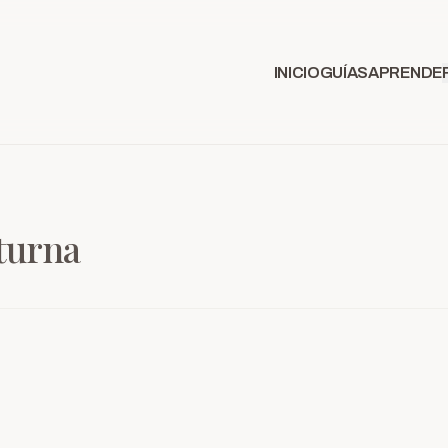
INICIO
GUÍAS
APRENDE
turna