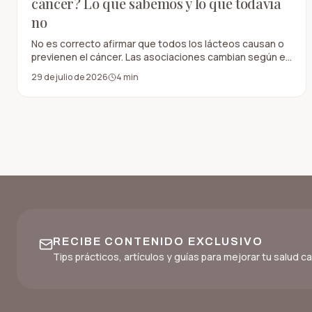
cáncer? Lo que sabemos y lo que todavía
no
No es correcto afirmar que todos los lácteos causan o
previenen el cáncer. Las asociaciones cambian según el
producto, la cantidad y el tipo de cáncer analizado.
29 de julio de 2026
4
min
RECIBE CONTENIDO EXCLUSIVO
Tips prácticos, artículos y guías para mejorar tu salud 